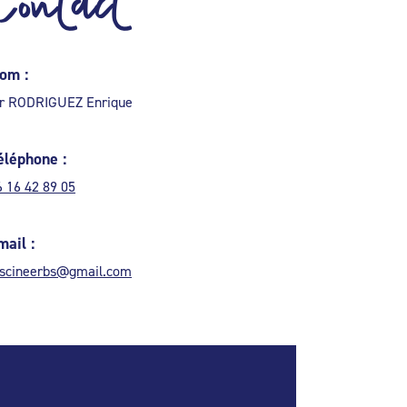
Contact
om :
r RODRIGUEZ Enrique
éléphone :
6 16 42 89 05
mail :
iscineerbs@gmail.com