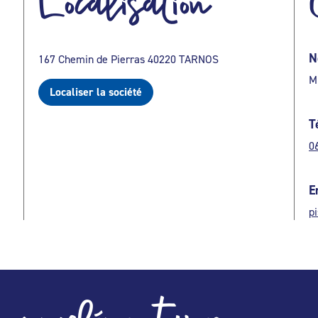
Localisation
N
167 Chemin de Pierras 40220 TARNOS
M
Localiser la société
T
0
E
p