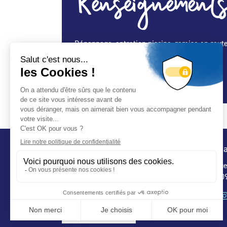
Renseignements
Dépannage, entretien piscine, remise en rout
Spécialité Construction :
Oui
Spécialité Entretien Maintenance :
Oui
Conta
32 ru
75 009