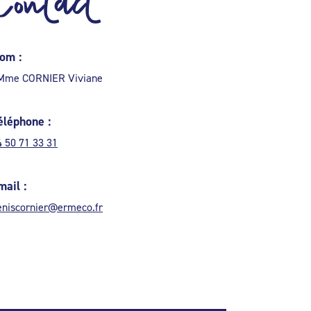
Contact
om :
 Mme CORNIER Viviane
éléphone :
4 50 71 33 31
mail :
eniscornier@ermeco.fr