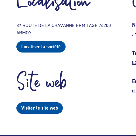
Localisation
N
87 ROUTE DE LA CHAVANNE ERMITAGE 74200
ARMOY
.
Localiser la société
T
0
Site web
E
d
Visiter le site web