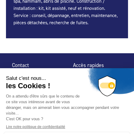
spa, hammam, abris de piscine. Construction /
installation : kit, kit assisté, neuf et rénovation.
Service : conseil, dépannage, entretien, maintenance,
pièces détachées, recherche de fuites.
Contact
Accès rapides
32 rue de Mogador
Espace Presse
75 009 Paris
Contact
Trouver un
professionnel
Le Blog
Nous suivre