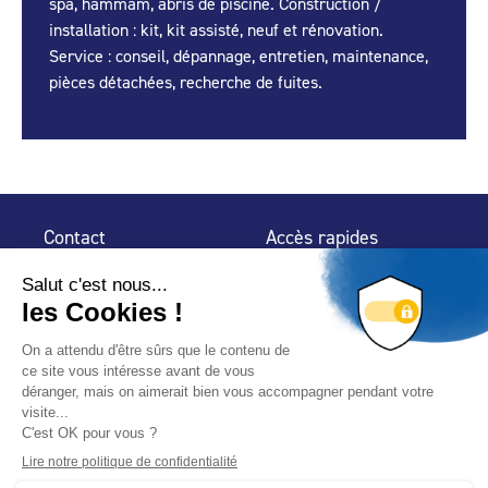
spa, hammam, abris de piscine. Construction /
installation : kit, kit assisté, neuf et rénovation.
Service : conseil, dépannage, entretien, maintenance,
pièces détachées, recherche de fuites.
Contact
Accès rapides
32 rue de Mogador
Espace Presse
75 009 Paris
Contact
Trouver un
professionnel
Le Blog
Nous suivre