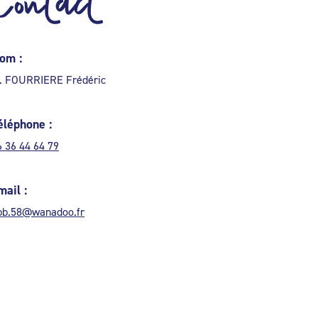
Contact
om :
. FOURRIERE Frédéric
éléphone :
6 36 44 64 79
mail :
pb.58@wanadoo.fr