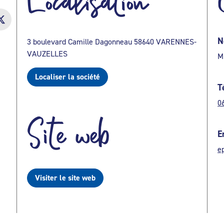
Localisation
N
3 boulevard Camille Dagonneau 58640 VARENNES-
VAUZELLES
M
Localiser la société
T
0
Site web
E
e
Visiter le site web