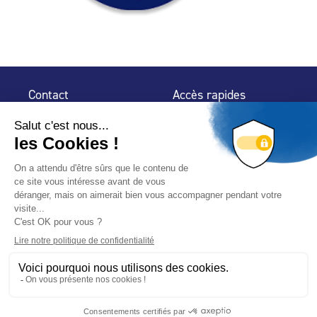
Contact
Accès rapides
32 rue de Mogador
Espace Presse
75 009 Paris
Contact
Trouver un
professionnel
Le Blog
Nous suivre
-
-
Mentions légales
Plan du site
Politique de confidentialité