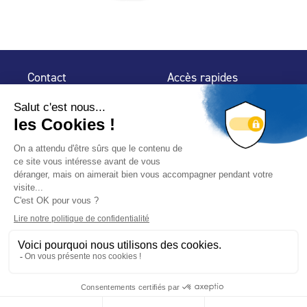
Contact
Accès rapides
32 rue de Mogador
Espace Presse
75 009 Paris
Contact
Trouver un
professionnel
Le Blog
Nous suivre
-
-
Mentions légales
Plan du site
Politique de confidentialité
© 2024 Fédération des Professionnels de la Piscine – Conçu