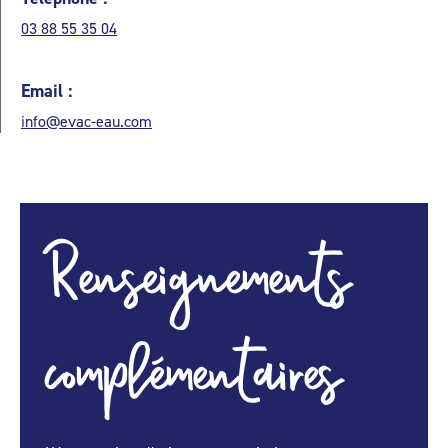
03 88 55 35 04
Email :
info@evac-eau.com
Renseignements
complémentaires