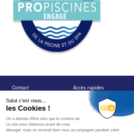
Contact
Accès rapides
32 rue de Mogador
Espace Presse
75 009 Paris
Contact
Trouver un
professionnel
Le Blog