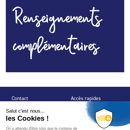
Renseignements
complémentaires
Contact
Accès rapides
32 rue de Mogador
Espace Presse
75 009 Paris
Contact
Trouver un
professionnel