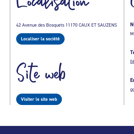
Localisation
N
42 Avenue des Bosquets 11170 CAUX ET SAUZENS
M
Localiser la société
T
0
Site web
E
g
Visiter le site web