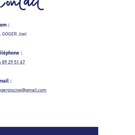
Contact
om :
. GOGER Joel
éléphone :
6 89 29 51 67
mail :
ogerpiscine@gmail.com