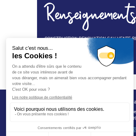
Renseignements
CONSTRUCTION RENOVATION SAV VENTE R
Spécialité Construction :
Oui
Spécialité Entretien Maintenance :
Oui
Conta
32 ru
75 009