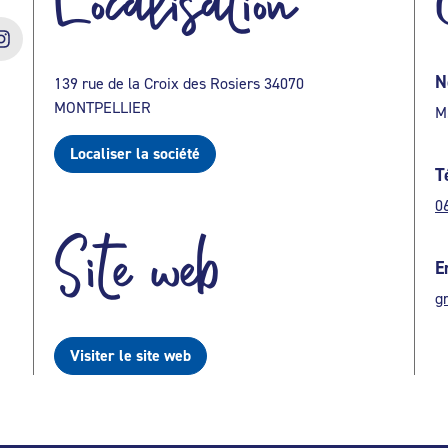
Localisation
N
139 rue de la Croix des Rosiers 34070
MONTPELLIER
M
Localiser la société
T
0
Site web
E
g
Visiter le site web