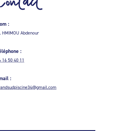
Contact
om :
. HMIMOU Abdenour
éléphone :
6 16 50 40 11
mail :
randsudpiscine34@gmail.com