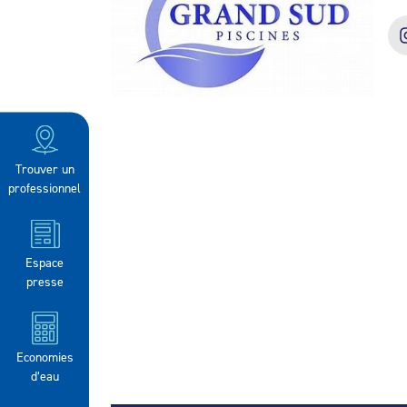
Trouver un
professionnel
Espace
presse
Economies
d’eau