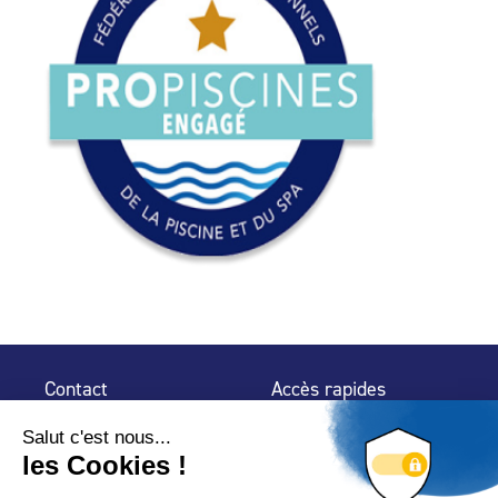
Contact
Accès rapides
32 rue de Mogador
Espace Presse
75 009 Paris
Contact
Trouver un