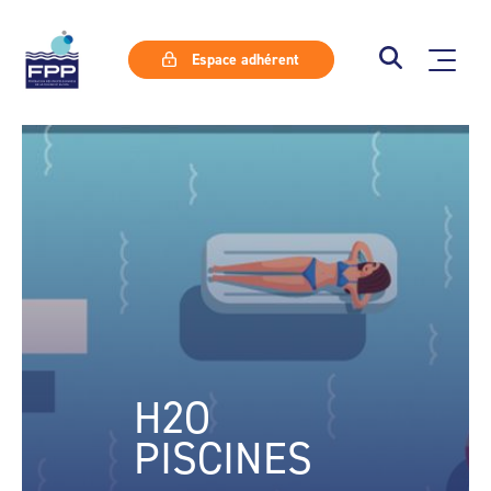
Espace adhérent
H2O
PISCINES