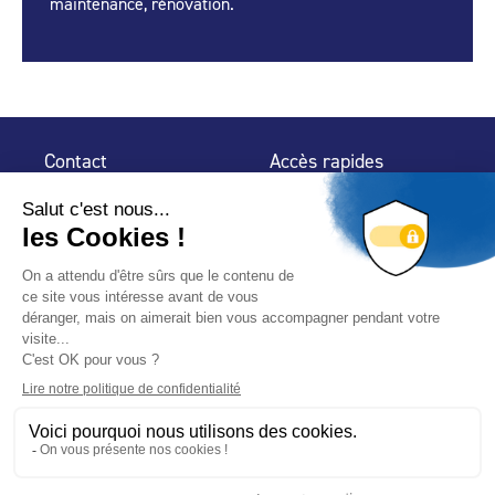
maintenance, rénovation.
Contact
Accès rapides
32 rue de Mogador
Espace Presse
75 009 Paris
Contact
Trouver un
professionnel
Le Blog
Nous suivre
-
-
Mentions légales
Plan du site
Politique de confidentialité