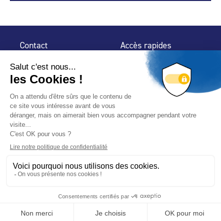
Contact
Accès rapides
32 rue de Mogador
Espace Presse
75 009 Paris
Contact
Trouver un
professionnel
Le Blog
Nous suivre
-
-
Mentions légales
Plan du site
Politique de confidentialité
© 2024 Fédération des Professionnels de la Piscine – Conçu
avec
par
Hybride Conseil