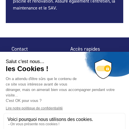
piscine et rénovation. Assure également l'entretien, la
maintenance et le SAV.
Contact
Accès rapides
32 rue de Mogador
Espace Presse
75 009 Paris
Contact
Trouver un
professionnel
Le Blog
Nous suivre