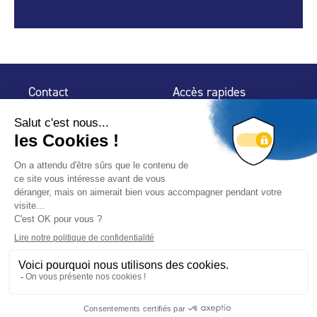
Contact
Accès rapides
32 rue de Mogador
Espace Presse
75 009 Paris
Contact
Trouver un
professionnel
Le Blog
Nous suivre
-
-
Mentions légales
Plan du site
Politique de confidentialité