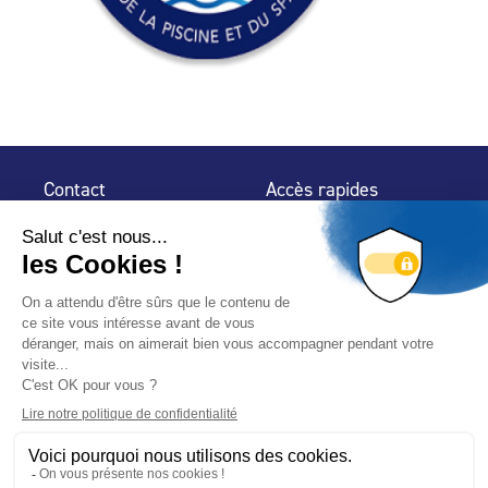
Contact
Accès rapides
32 rue de Mogador
Espace Presse
75 009 Paris
Contact
Trouver un
professionnel
Le Blog
Nous suivre