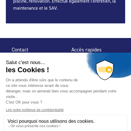
piscine, rénovation. Effectue également l'entretien, la
maintenance et le SAV.
Contact
Accès rapides
32 rue de Mogador
Espace Presse
75 009 Paris
Contact
Trouver un
professionnel
Le Blog
Nous suivre