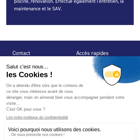
piscine, rénovation. Effectue également l'entretien, la
maintenance et le SAV.
Contact
Accès rapides
32 rue de Mogador
Espace Presse
75 009 Paris
Contact
Trouver un
professionnel
Le Blog
Nous suivre