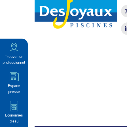
Trouver un
professionnel
Espace
presse
Economies
d’eau