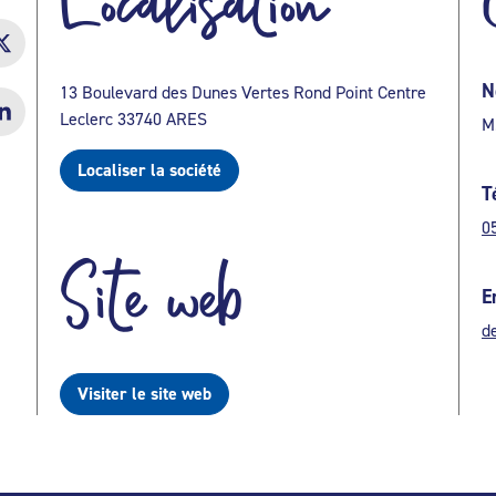
Localisation
N
13 Boulevard des Dunes Vertes Rond Point Centre
Leclerc 33740 ARES
M
Localiser la société
T
0
Site web
E
d
Visiter le site web