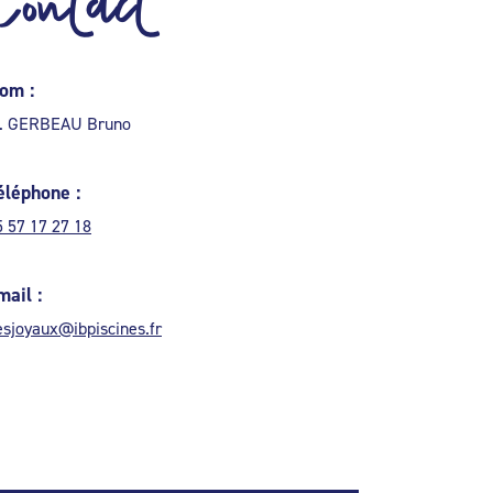
Contact
om :
. GERBEAU Bruno
éléphone :
5 57 17 27 18
mail :
esjoyaux@ibpiscines.fr