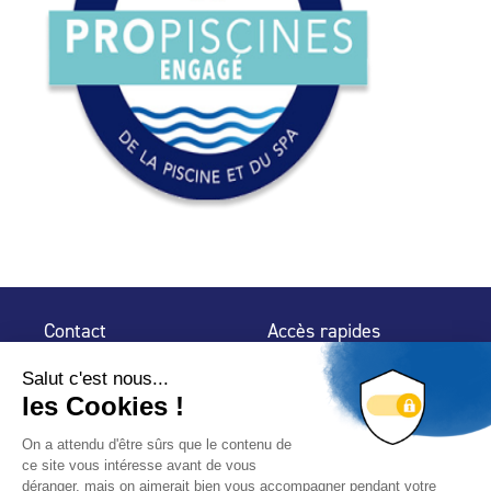
Contact
Accès rapides
32 rue de Mogador
Espace Presse
75 009 Paris
Contact
Trouver un
professionnel
Le Blog