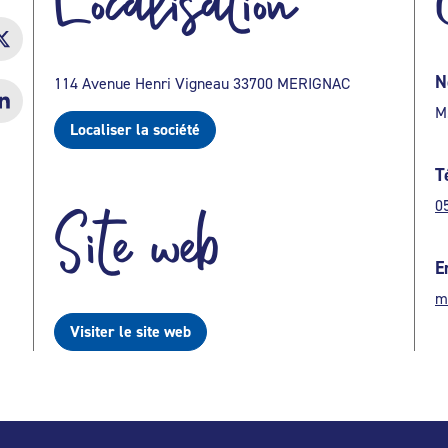
Localisation
N
114 Avenue Henri Vigneau 33700 MERIGNAC
M
Localiser la société
T
0
Site web
E
m
Visiter le site web