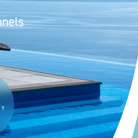
nnels
 ?