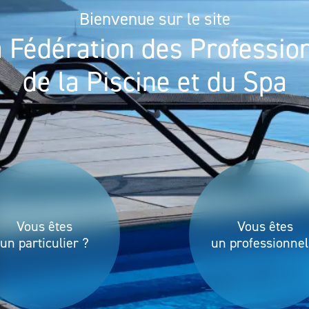
Bienvenue sur le site
a Fédération des Professio
de la Piscine et du Spa
Vous êtes
Vous êtes
un particulier ?
un professionnel