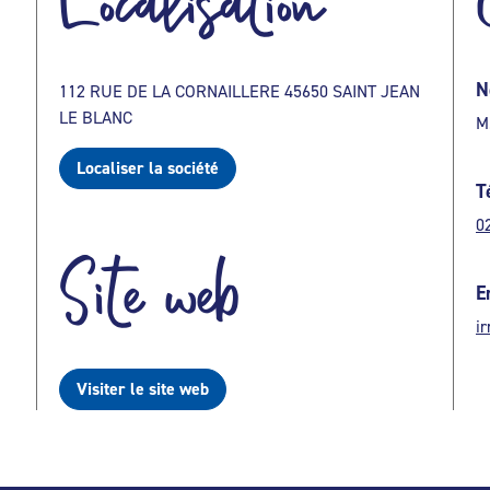
Localisation
N
112 RUE DE LA CORNAILLERE 45650 SAINT JEAN
LE BLANC
M
Localiser la société
T
0
Site web
E
ir
Visiter le site web