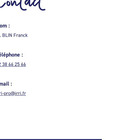
Contact
om :
. BLIN Franck
éléphone :
2 38 66 25 66
mail :
ri-pro@irri.fr