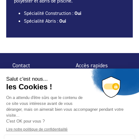
polyester et abris de piscine.
Spécialité Construction :
Oui
Spécialité Abris :
Oui
Contact
Accès rapides
32 rue de Mogador
Espace Presse
75 009 Paris
Contact
Trouver un
professionnel
Le Blog
Nous suivre