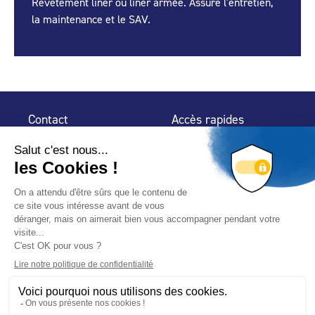
Revêtement liner ou liner armée. Assure l'entretien,
la maintenance et le SAV.
Contact
Accès rapides
32 rue de Mogador
Espace Presse
75 009 Paris
Contact
Trouver un
professionnel
Le Blog
Nous suivre