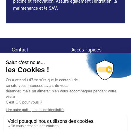
piscine et rénovation. Assure également l'entretien, la
maintenance et le SAV.
Contact
Accès rapides
32 rue de Mogador
Espace Presse
75 009 Paris
Contact
Trouver un
professionnel
Le Blog
Nous suivre