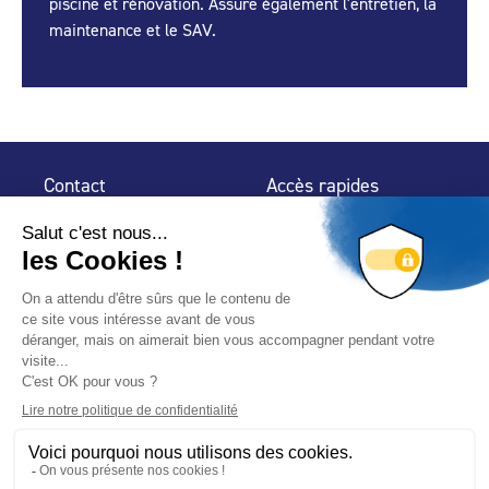
piscine et rénovation. Assure également l'entretien, la
maintenance et le SAV.
Contact
Accès rapides
32 rue de Mogador
Espace Presse
75 009 Paris
Contact
Trouver un
professionnel
Le Blog
Nous suivre