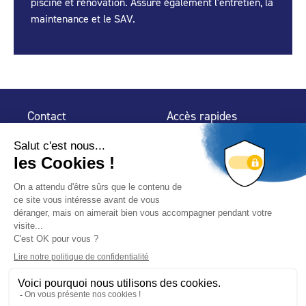
piscine et rénovation. Assure également l'entretien, la
maintenance et le SAV.
Contact
Accès rapides
32 rue de Mogador
Espace Presse
75 009 Paris
Contact
Trouver un
professionnel
Le Blog
Nous suivre