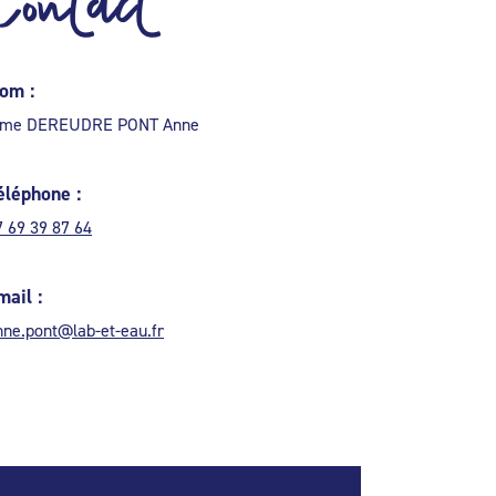
Contact
om :
me DEREUDRE PONT Anne
éléphone :
7 69 39 87 64
mail :
nne.pont@lab-et-eau.fr