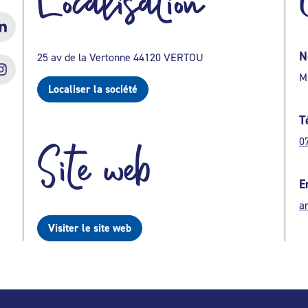
Localisation
N
25 av de la Vertonne 44120 VERTOU
M
Localiser la société
T
0
Site web
E
a
Visiter le site web