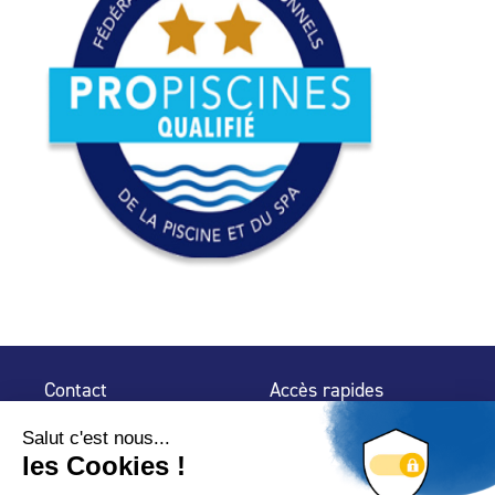
Contact
Accès rapides
32 rue de Mogador
Espace Presse
75 009 Paris
Contact
Trouver un