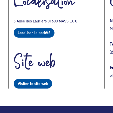
Localisation
N
5 Allée des Lauriers 01600 MASSIEUX
M
Localiser la société
T
0
Site web
E
p
Visiter le site web