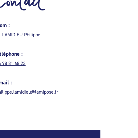
Contact
om :
. LAMIDIEU Philippe
éléphone :
6 98 81 68 23
mail :
hilippe.lamidieu@lamipose.fr