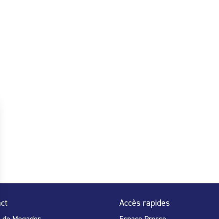
ct
Accès rapides
e de Mogador
Espace Presse