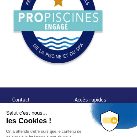
Contact
Accès rapides
32 rue de Mogador
Espace Presse
75 009 Paris
Contact
Trouver un
professionnel
Le Blog