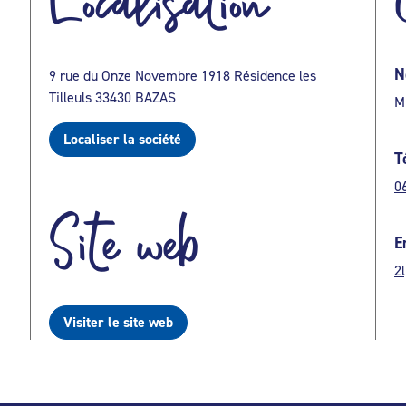
Localisation
N
9 rue du Onze Novembre 1918 Résidence les
Tilleuls 33430 BAZAS
M
Localiser la société
T
0
Site web
E
2
Visiter le site web