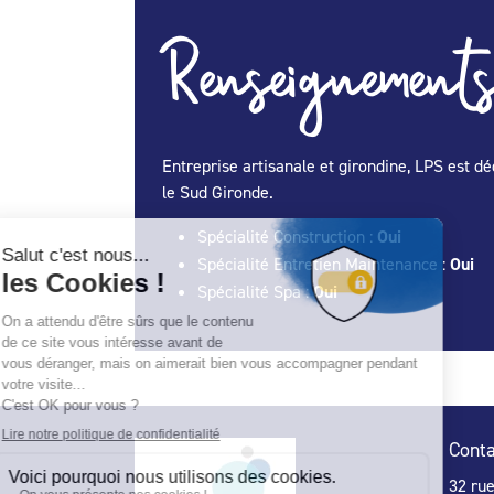
Renseignements
Entreprise artisanale et girondine, LPS est d
le Sud Gironde.
Spécialité Construction :
Oui
Spécialité Entretien Maintenance :
Oui
Spécialité Spa :
Oui
Conta
32 ru