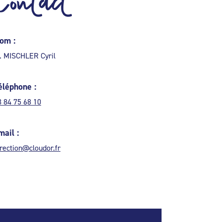
Contact
om :
. MISCHLER Cyril
éléphone :
3 84 75 68 10
mail :
irection@cloudor.fr