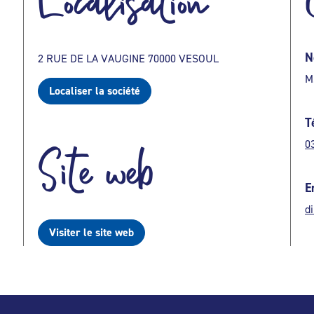
Localisation
N
2 RUE DE LA VAUGINE 70000 VESOUL
M
Localiser la société
T
0
Site web
E
d
Visiter le site web