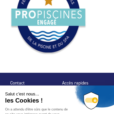
Contact
Accès rapides
32 rue de Mogador
Espace Presse
75 009 Paris
Contact
Trouver un
professionnel
Le Blog