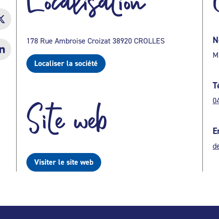
Localisation
N
178 Rue Ambroise Croizat 38920 CROLLES
M
Localiser la société
T
0
Site web
E
d
Visiter le site web