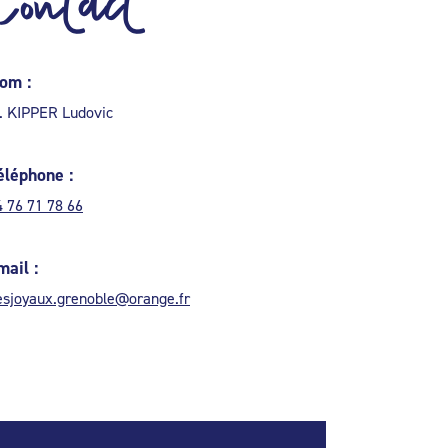
Contact
om :
. KIPPER Ludovic
éléphone :
4 76 71 78 66
mail :
esjoyaux.grenoble@orange.fr