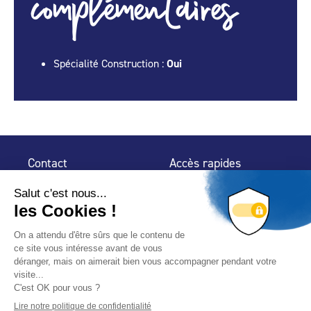
complémentaires
Spécialité Construction :
Oui
Contact
Accès rapides
32 rue de Mogador
Espace Presse
75 009 Paris
Contact
Trouver un
professionnel
Le Blog
Nous suivre