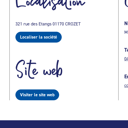
Localisation
N
321 rue des Etangs 01170 CROZET
M
Localiser la société
T
0
Site web
E
c
Visiter le site web