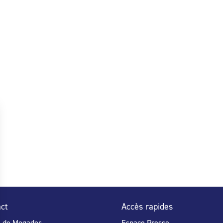
ct
Accès rapides
e de Mogador
Espace Presse