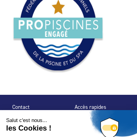
Contact
Accès rapides
32 rue de Mogador
Espace Presse
75 009 Paris
Contact
Trouver un