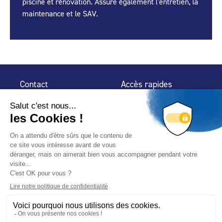
piscine et rénovation. Assure également l'entretien, la
maintenance et le SAV.
Contact
Accès rapides
32 rue de Mogador
Espace Presse
75 009 Paris
Contact
Trouver un
professionnel
Le Blog
Nous suivre