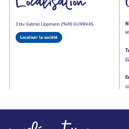
Localisation
N
3 blv Gabriel LIppmann 29490 GUIPAVAS
M
Localiser la société
T
0
E
c