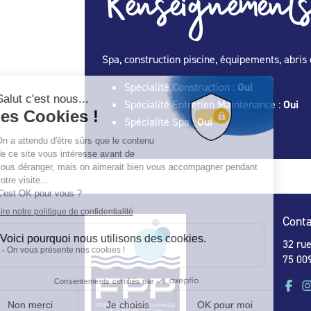
Renseignements
Spa, construction piscine, équipements, abris 
Spécialité Construction :
Oui
Spécialité Entretien Maintenance :
Oui
Spécialité Spa :
Oui
Conta
32 ru
75 009