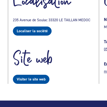
Localisation
N
235 Avenue de Soulac 33320 LE TAILLAN MEDOC
M
Localiser la société
T
0
Site web
E
m
Visiter le site web