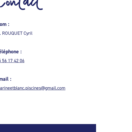
Contact
om :
. ROUQUET Cyril
éléphone :
5 56 17 42 06
mail :
arineetblanc.piscines@gmail.com