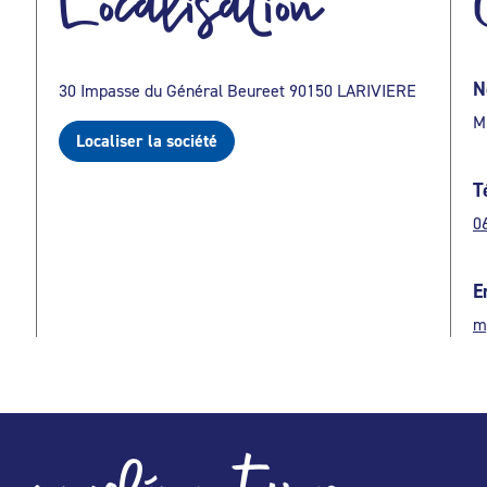
Localisation
N
30 Impasse du Général Beureet 90150 LARIVIERE
M
Localiser la société
T
0
E
m