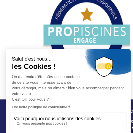
Conta
32 ru
75 009