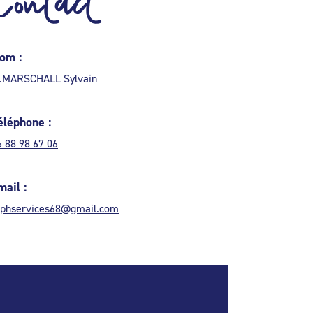
Contact
om :
.MARSCHALL Sylvain
éléphone :
6 88 98 67 06
mail :
phservices68@gmail.com