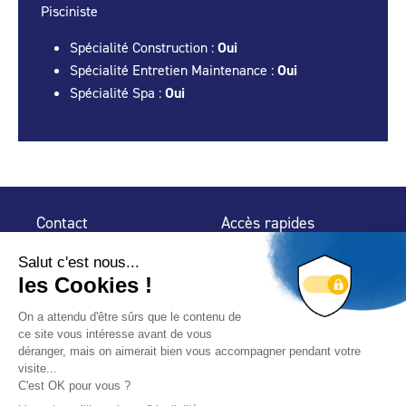
Pisciniste
Spécialité Construction :
Oui
Spécialité Entretien Maintenance :
Oui
Spécialité Spa :
Oui
Contact
Accès rapides
32 rue de Mogador
Espace Presse
75 009 Paris
Contact
Trouver un
professionnel
Le Blog
Nous suivre