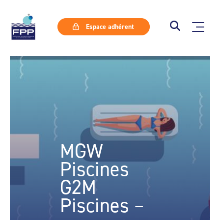
Espace adhérent
MGW
Piscines
G2M
Piscines –