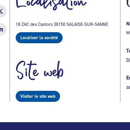
Localisation
N
18 ZAC des Castors 38150 SALAISE-SUR-SANNE
M
Localiser la société
T
0
Site web
E
s
Visiter le site web