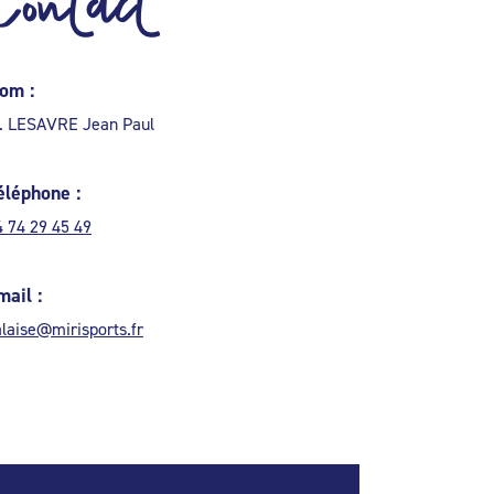
Contact
om :
. LESAVRE Jean Paul
éléphone :
4 74 29 45 49
mail :
alaise@mirisports.fr