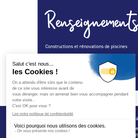
Renseignements
Constructions et rénovations de piscines
Spécialité Construction :
Oui
Spécialité Entretien Maintenance :
Oui
Spécialité Spa :
Oui
Conta
32 ru
75 009