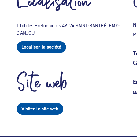
Localisation
N
1 bd des Bretonnieres 49124 SAINT-BARTHÉLEMY-
D'ANJOU
M
Localiser la société
T
0
Site web
E
c
Visiter le site web