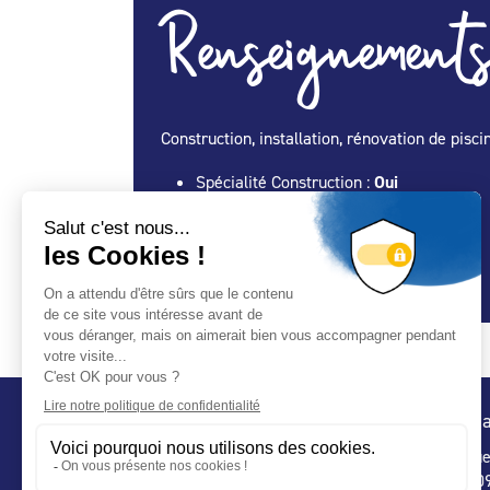
Renseignements
Construction, installation, rénovation de pisci
Spécialité Construction :
Oui
Spécialité Entretien Maintenance :
Oui
Spécialité Spa :
Oui
Spécialité Abris :
Oui
Conta
32 ru
75 009