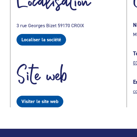
Localisation
N
3 rue Georges Bizet 59170 CROIX
M
Localiser la société
T
0
Site web
E
c
Visiter le site web