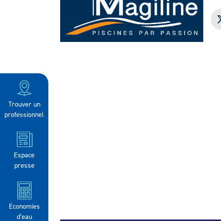
Trouver un
professionnel
Espace
presse
Economies
d’eau