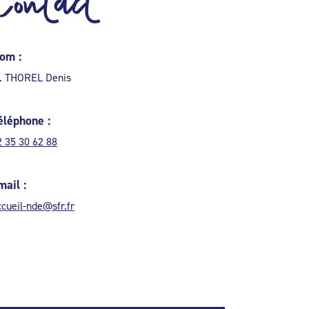
Contact
om :
. THOREL Denis
éléphone :
2 35 30 62 88
mail :
ccueil-nde@sfr.fr