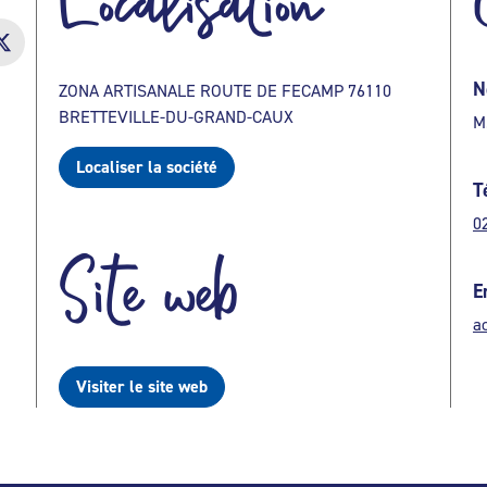
Localisation
N
ZONA ARTISANALE ROUTE DE FECAMP 76110
BRETTEVILLE-DU-GRAND-CAUX
M
Localiser la société
T
0
Site web
E
a
Visiter le site web